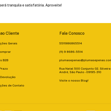
rá tranquila e satisfatória. Aproveite!
 ao Cliente
Fale Conosco
ções Gerais
5511986865514
omprar
(11) 9 8686-5514
s B2B
plumasepenas@plumasepenas.com
 Prazo
Rua Natal 500 Conjunto 02, Silveira
André, São Paulo - 09195-310
 Devolução
Visite o nosso Blog!
ções de Contato