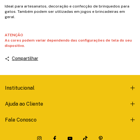
Ideal para artesanatos, decoração e confecção de brinquedos para
gatos. Também podem ser utilizadas em jogos e brincadeiras em
geral.
ATENÇÃO
As cores podem variar dependendo das configurações de tela do seu
dispositivo.
Compartilhar
Institucional
Ajuda ao Cliente
Fale Conosco